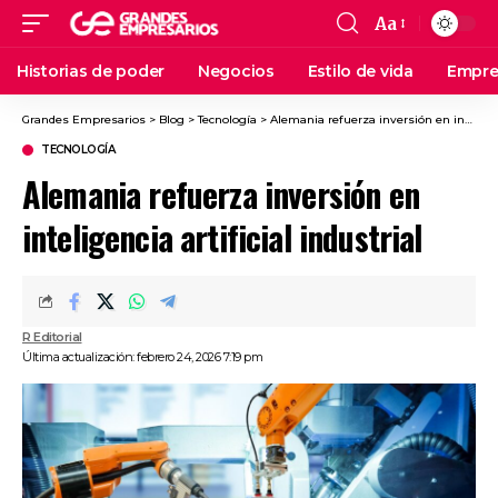
Aa
Historias de poder
Negocios
Estilo de vida
Empre
Grandes Empresarios
>
Blog
>
Tecnología
>
Alemania refuerza inversión en inteligencia artificial industrial
TECNOLOGÍA
Alemania refuerza inversión en
inteligencia artificial industrial
R Editorial
Última actualización: febrero 24, 2026 7:19 pm