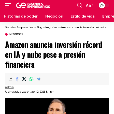
Aa
Historias de poder
Negocios
Estilo de vida
Empre
Grandes Empresarios
>
Blog
>
Negocios
>
Amazon anuncia inversión récord en IA y nube pese a presión financiera
NEGOCIOS
Amazon anuncia inversión récord
en IA y nube pese a presión
financiera
admin
Última actualización: abril 2, 2026 8:11 pm