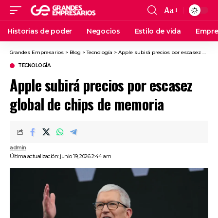
Aa
Historias de poder
Negocios
Estilo de vida
Empre
Grandes Empresarios
>
Blog
>
Tecnología
>
Apple subirá precios por escasez global de chips de memoria
TECNOLOGÍA
Apple subirá precios por escasez
global de chips de memoria
admin
Última actualización: junio 19, 2026 2:44 am