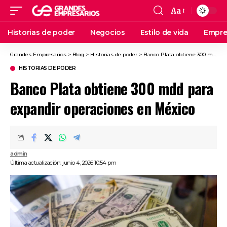
Aa
Historias de poder
Negocios
Estilo de vida
Empre
Grandes Empresarios
>
Blog
>
Historias de poder
>
Banco Plata obtiene 300 mdd para expandir operaciones en México
HISTORIAS DE PODER
Banco Plata obtiene 300 mdd para
expandir operaciones en México
admin
Última actualización: junio 4, 2026 10:54 pm