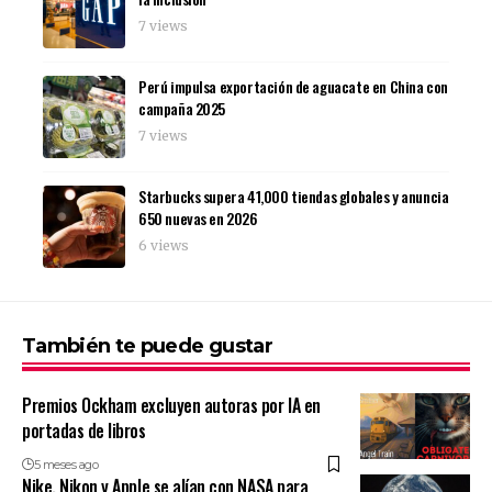
7 views
Perú impulsa exportación de aguacate en China con
campaña 2025
7 views
Starbucks supera 41,000 tiendas globales y anuncia
650 nuevas en 2026
6 views
También te puede gustar
Premios Ockham excluyen autoras por IA en
portadas de libros
5 meses ago
Nike, Nikon y Apple se alían con NASA para