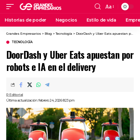
Aa
Historias de poder
Negocios
Estilo de vida
Empre
Grandes Empresarios
>
Blog
>
Tecnología
>
DoorDash y Uber Eats apuestan por robots e IA en el delivery
TECNOLOGÍA
DoorDash y Uber Eats apuestan por
robots e IA en el delivery
R Editorial
Última actualización: febrero 24, 2026 8:23 pm