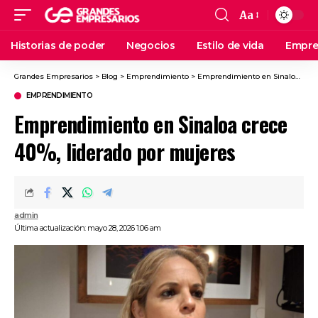
Aa
Historias de poder
Negocios
Estilo de vida
Empre
Grandes Empresarios
>
Blog
>
Emprendimiento
>
Emprendimiento en Sinaloa crece 40%, liderado por mujeres
EMPRENDIMIENTO
Emprendimiento en Sinaloa crece
40%, liderado por mujeres
admin
Última actualización: mayo 28, 2026 1:06 am