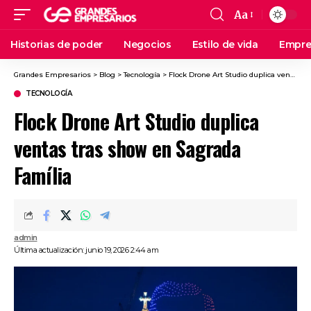
Aa
Historias de poder
Negocios
Estilo de vida
Empre
Grandes Empresarios
>
Blog
>
Tecnología
>
Flock Drone Art Studio duplica ventas tras show en Sagrada Família
TECNOLOGÍA
Flock Drone Art Studio duplica
ventas tras show en Sagrada
Família
admin
Última actualización: junio 19, 2026 2:44 am