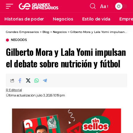
Aa
Historias de poder
Negocios
Estilo de vida
Empre
Grandes Empresarios
>
Blog
>
Negocios
>
Gilberto Mora y Lala Yomi impulsan el debate sobre nutrición y fútbol
NEGOCIOS
Gilberto Mora y Lala Yomi impulsan
el debate sobre nutrición y fútbol
R Editorial
Última actualización: julio 3, 2026 10:19 pm