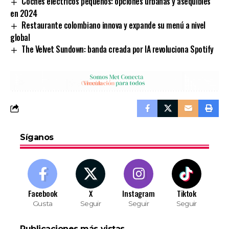
Coches eléctricos pequeños: opciones urbanas y asequibles
en 2024
Restaurante colombiano innova y expande su menú a nivel
global
The Velvet Sundown: banda creada por IA revoluciona Spotify
Síganos
Facebook
X
Instagram
Tiktok
Gusta
Seguir
Seguir
Seguir
Publicaciones más vistas