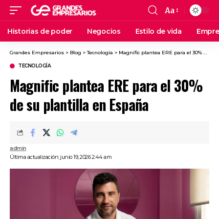
Aa
Historias de poder
Negocios
Estilo de vida
Empre
Grandes Empresarios
>
Blog
>
Tecnología
>
Magnific plantea ERE para el 30% de su plantilla en España
TECNOLOGÍA
Magnific plantea ERE para el 30%
de su plantilla en España
admin
Última actualización: junio 19, 2026 2:44 am