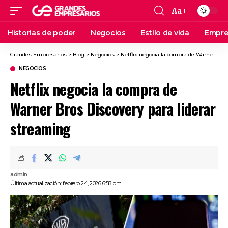
Aa
Historias de poder
Negocios
Estilo de vida
Empre
Grandes Empresarios
>
Blog
>
Negocios
>
Netflix negocia la compra de Warner Bros Discovery para liderar streaming
NEGOCIOS
Netflix negocia la compra de
Warner Bros Discovery para liderar
streaming
admin
Última actualización: febrero 24, 2026 6:58 pm