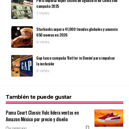
Perú impulsa exportación de aguacate en China con
campaña 2025
7 views
Starbucks supera 41,000 tiendas globales y anuncia
650 nuevas en 2026
6 views
Gap lanza campaña 'Better in Denim' para impulsar
la inclusión
6 views
También te puede gustar
Puma Court Classic Vulc lidera ventas en
Amazon México por precio y diseño
4 meses ago