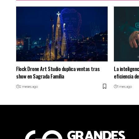
Flock Drone Art Studio duplica ventas tras
La inteligenc
show en Sagrada Família
eficiencia d
2 meses ago
1 mes ago