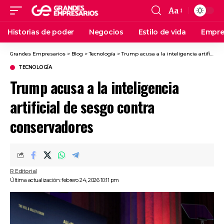
Aa
Historias de poder
Negocios
Estilo de vida
Empre
Grandes Empresarios
>
Blog
>
Tecnología
>
Trump acusa a la inteligencia artificial de sesgo contra conservadores
TECNOLOGÍA
Trump acusa a la inteligencia
artificial de sesgo contra
conservadores
R Editorial
Última actualización: febrero 24, 2026 10:11 pm