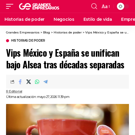
Aa
Historias de poder
Negocios
Estilo de vida
Empre
Grandes Empresarios
>
Blog
>
Historias de poder
>
Vips México y España se unifican bajo Alsea tras décadas separadas
HISTORIAS DE PODER
Vips México y España se unifican
bajo Alsea tras décadas separadas
R Editorial
Última actualización: mayo 27, 2026 11:39 pm