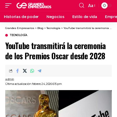
Aa
Historias de poder
Negocios
Estilo de vida
Empre
Grandes Empresarios
>
Blog
>
Tecnología
>
YouTube transmitirá la ceremonia de los Premios Oscar desde 2028
TECNOLOGÍA
YouTube transmitirá la ceremonia
de los Premios Oscar desde 2028
admin
Última actualización: febrero 24, 2026 6:15 pm