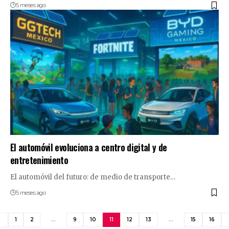
5 meses ago
El automóvil evoluciona a centro digital y de
entretenimiento
El automóvil del futuro: de medio de transporte…
5 meses ago
1
2
…
9
10
11
12
13
…
15
16