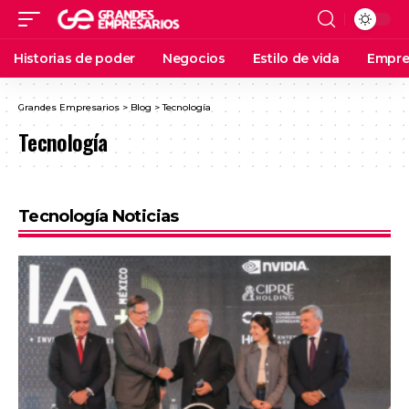
Historias de poder
Negocios
Estilo de vida
Empre
Grandes Empresarios
>
Blog
>
Tecnología
Tecnología
Tecnología Noticias