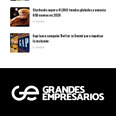
Starbucks supera 41,000 tiendas globales y anuncia
650 nuevas en 2026
6 views
Gap lanza campaña 'Better in Denim' para impulsar
la inclusión
6 views