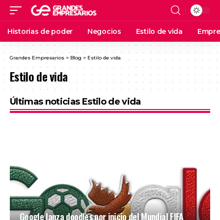
Historias de poder
Negocios
Estilo de vida
Empre
Grandes Empresarios
>
Blog
>
Estilo de vida
Estilo de vida
Últimas noticias Estilo de vida
Google lanza doodles por inicio del Mundial FIFA