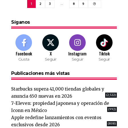
1
2
3
…
8
9
Síganos
Facebook
X
Instagram
Tiktok
Gusta
Seguir
Seguir
Seguir
Publicaciones más vistas
Starbucks supera 41,000 tiendas globales y
(2,522)
anuncia 650 nuevas en 2026
7-Eleven: propiedad japonesa y operación de
(992)
Iconn en México
Apple redefine lanzamientos con eventos
(808)
exclusivos desde 2026