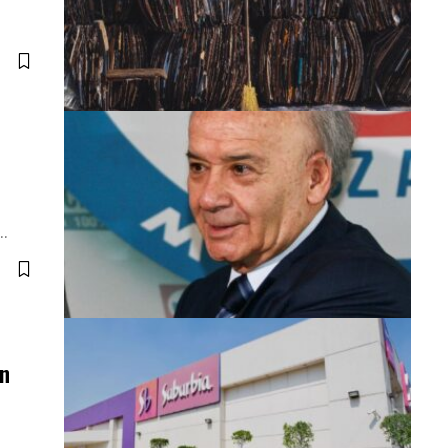
z…
ón