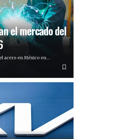
an el mercado del
6
el acero en México en…