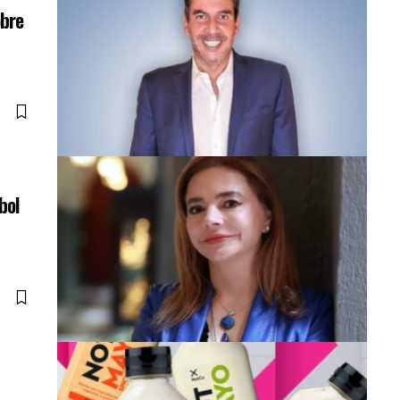
obre
bol