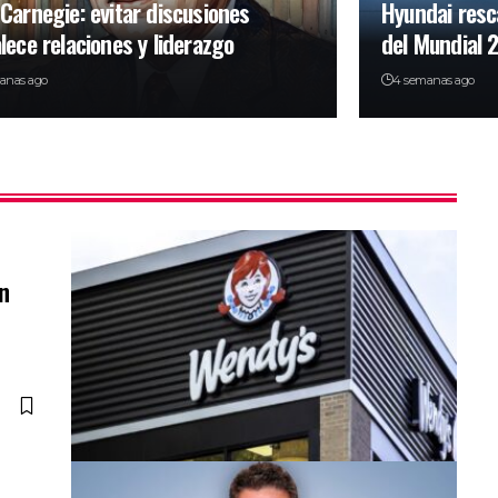
 Carnegie: evitar discusiones
Hyundai resc
lece relaciones y liderazgo
del Mundial 
anas ago
4 semanas ago
en