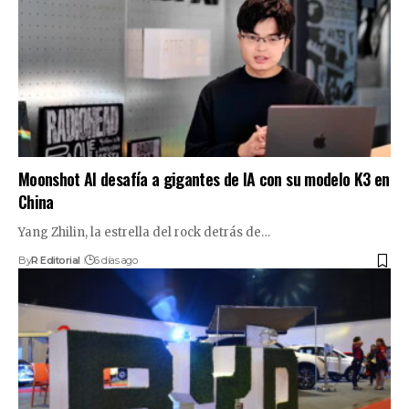
Moonshot AI desafía a gigantes de IA con su modelo K3 en
China
Yang Zhilin, la estrella del rock detrás de…
By
R Editorial
6 días ago