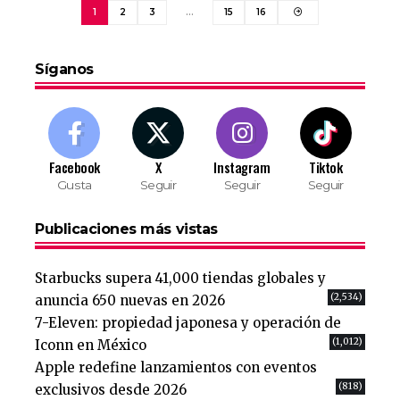
1
2
3
…
15
16
Síganos
Facebook
X
Instagram
Tiktok
Gusta
Seguir
Seguir
Seguir
Publicaciones más vistas
Starbucks supera 41,000 tiendas globales y
(2,534)
anuncia 650 nuevas en 2026
7-Eleven: propiedad japonesa y operación de
(1,012)
Iconn en México
Apple redefine lanzamientos con eventos
(818)
exclusivos desde 2026