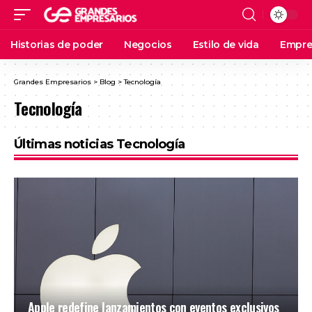
Historias de poder
Negocios
Estilo de vida
Empre
Grandes Empresarios
>
Blog
>
Tecnología
Tecnología
Últimas noticias Tecnología
Apple redefine lanzamientos con eventos exclusivos