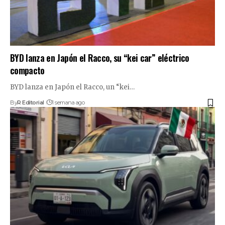
BYD lanza en Japón el Racco, su “kei car” eléctrico
compacto
BYD lanza en Japón el Racco, un “kei…
By
R Editorial
1 semana ago