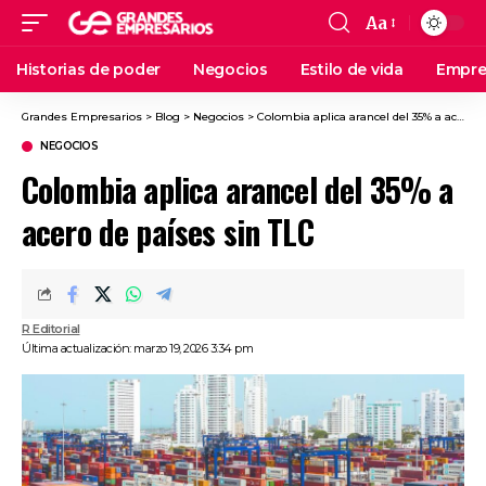
Aa
Historias de poder
Negocios
Estilo de vida
Empre
Grandes Empresarios
>
Blog
>
Negocios
>
Colombia aplica arancel del 35% a acero de países sin TLC
NEGOCIOS
Colombia aplica arancel del 35% a
acero de países sin TLC
R Editorial
Última actualización: marzo 19, 2026 3:34 pm