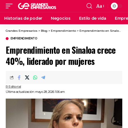
Aa
Historias de poder
Negocios
Estilo de vida
Empre
Grandes Empresarios
>
Blog
>
Emprendimiento
>
Emprendimiento en Sinaloa crece 40%, liderado por mujeres
EMPRENDIMIENTO
Emprendimiento en Sinaloa crece
40%, liderado por mujeres
R Editorial
Última actualización: mayo 28, 2026 1:06 am