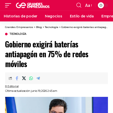
Aa
Historias de poder
Negocios
Estilo de vida
Empre
Grandes Empresarios
>
Blog
>
Tecnología
>
Gobierno exigirá baterías antiapagón en 75% de redes móviles
TECNOLOGÍA
Gobierno exigirá baterías
antiapagón en 75% de redes
móviles
R Editorial
Última actualización: junio 19, 2026 2:45 am