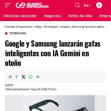
Aa
Historias de poder
Negocios
Estilo de vida
Empre
Grandes Empresarios
>
Blog
>
Tecnología
>
Google y Samsung lanzarán gafas inteligentes con IA Gemini en otoño
TECNOLOGÍA
Google y Samsung lanzarán gafas
inteligentes con IA Gemini en
otoño
admin
Última actualización: mayo 20, 2026 11:11 pm