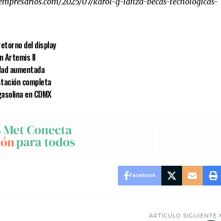
empresarios.com/2025/07/karol-g-lanza-becas-tecnologicas-
retorno del display
n Artemis II
idad aumentada
estación completa
 gasolina en CDMX
Facebook
ARTÍCULO SIGUIENTE