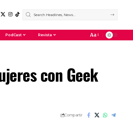
Aa
PodCast
Revista
mujeres con Geek
Compartir