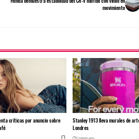
Honda demuestra estabilidad del CR-V híbrido con vinilo en
movimiento
enta críticas por anuncio sobre
Stanley 1913 lleva murales de art
afé
Londres
5 meses ago