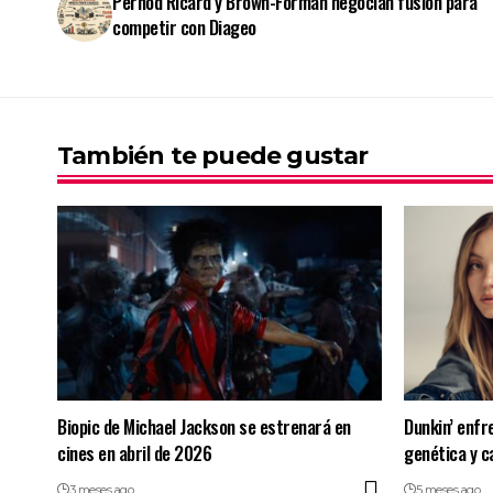
Pernod Ricard y Brown-Forman negocian fusión para
competir con Diageo
También te puede gustar
Biopic de Michael Jackson se estrenará en
Dunkin’ enfr
cines en abril de 2026
genética y c
3 meses ago
5 meses ago