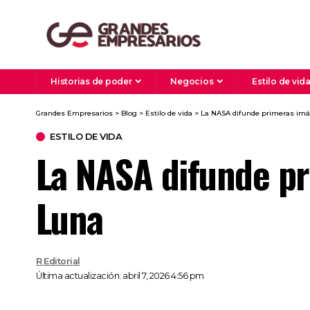
Historias de poder
Negocios
Estilo de vid
Grandes Empresarios
>
Blog
>
Estilo de vida
>
La NASA difunde primeras imág
ESTILO DE VIDA
La NASA difunde pr
Luna
R Editorial
Última actualización: abril 7, 2026 4:56 pm