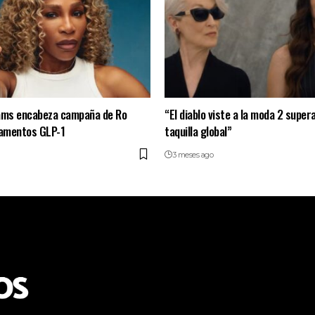
iams encabeza campaña de Ro
“El diablo viste a la moda 2 supe
amentos GLP-1
taquilla global”
3 meses ago