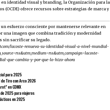
en identidad visual y branding, la Organización para la
s (OCDE) ofrece recursos sobre estrategias de marca y
ja un esfuerzo consciente por mantenerse relevante en
or una imagen que combina tradición y modernidad
 sin sacrificar su legado.
.com/lacoste-renueva-su-identidad-visual-a-nivel-mundial-
tm_source=rss&utm_medium=rss&utm_campaign=lacoste-
dial-que-cambia-y-por-que-lo-hizo-ahora
cial para 2025
l de Tiro con Arco 2026
Tarot” en CDMX
de 2025 para viajeros
ntásticos en 2025