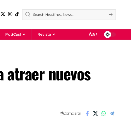
Aa
PodCast
Revista
ra atraer nuevos
Compartir