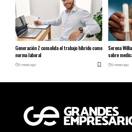
Generación Z consolida el trabajo híbrido como
Serena Will
norma laboral
sobre medic
5 meses ago
5 meses ago