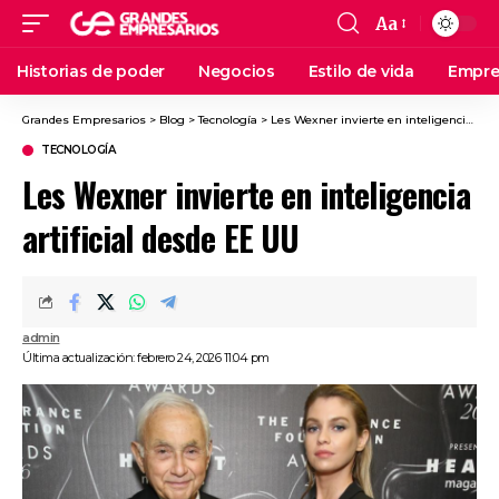
Aa
Historias de poder
Negocios
Estilo de vida
Empre
Grandes Empresarios
>
Blog
>
Tecnología
>
Les Wexner invierte en inteligencia artificial desde EE UU
TECNOLOGÍA
Les Wexner invierte en inteligencia
artificial desde EE UU
admin
Última actualización: febrero 24, 2026 11:04 pm