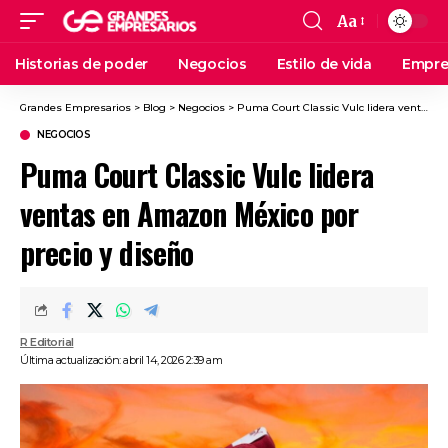
Aa
Historias de poder
Negocios
Estilo de vida
Empre
Grandes Empresarios
>
Blog
>
Negocios
>
Puma Court Classic Vulc lidera ventas en Amazon México por precio y diseño
NEGOCIOS
Puma Court Classic Vulc lidera
ventas en Amazon México por
precio y diseño
R Editorial
Última actualización: abril 14, 2026 2:39 am