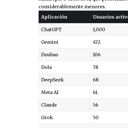
considerablemente menores.
Aplicación
Usuarios acti
ChatGPT
1,000
Gemini
472
Doubao
106
Dola
78
DeepSeek
68
Meta AI
61
Claude
56
Grok
50