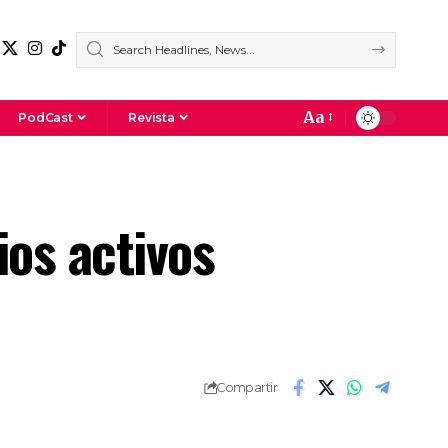
Aa
PodCast
Revista
os activos
Compartir