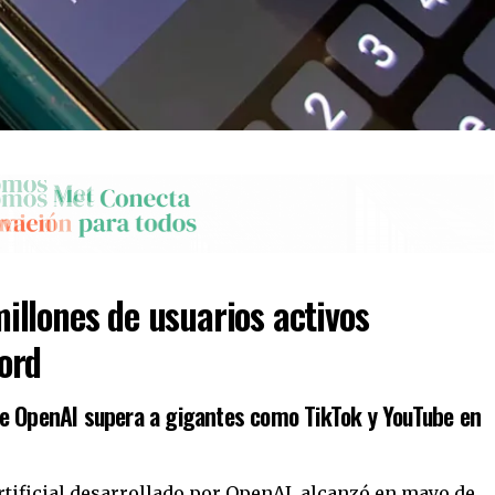
llones de usuarios activos
ord
al de OpenAI supera a gigantes como TikTok y YouTube en
artificial desarrollado por OpenAI, alcanzó en mayo de