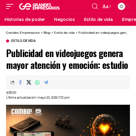
Aa
Historias de poder
Negocios
Estilo de vida
Empre
Grandes Empresarios
>
Blog
>
Estilo de vida
>
Publicidad en videojuegos genera mayor atención y emoción: estudio
ESTILO DE VIDA
Publicidad en videojuegos genera
mayor atención y emoción: estudio
admin
Última actualización: mayo 20, 2026 11:12 pm