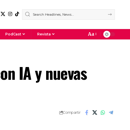
Aa
PodCast
Revista
on IA y nuevas
Compartir