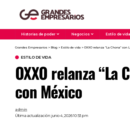
Historias de poder
Negocios
Estilo de vid
Grandes Empresarios
>
Blog
>
Estilo de vida
>
OXXO relanza “La Chona” con L
ESTILO DE VIDA
OXXO relanza “La C
con México
admin
Última actualización: junio 4, 2026 10:53 pm