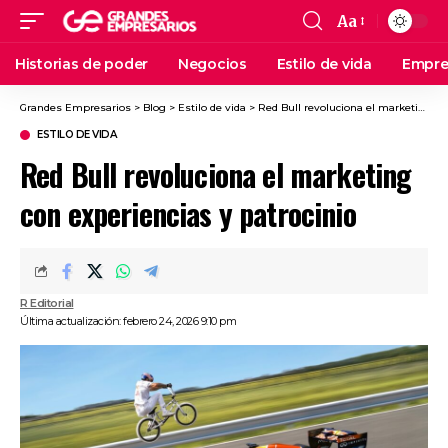
Aa
Historias de poder
Negocios
Estilo de vida
Empre
Grandes Empresarios
>
Blog
>
Estilo de vida
>
Red Bull revoluciona el marketing con experiencias y patrocinio
ESTILO DE VIDA
Red Bull revoluciona el marketing
con experiencias y patrocinio
R Editorial
Última actualización: febrero 24, 2026 9:10 pm