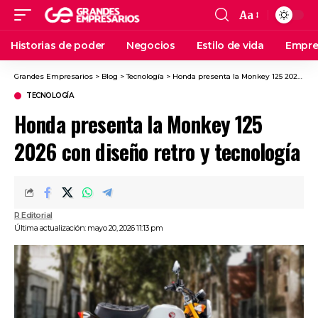
Aa
Historias de poder
Negocios
Estilo de vida
Empre
Grandes Empresarios
>
Blog
>
Tecnología
>
Honda presenta la Monkey 125 2026 con diseño retro y tecnología
TECNOLOGÍA
Honda presenta la Monkey 125
2026 con diseño retro y tecnología
R Editorial
Última actualización: mayo 20, 2026 11:13 pm