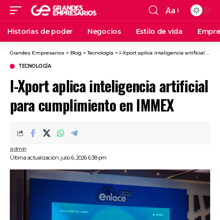
Aa
Historias de poder
Negocios
Estilo de vida
Empre
Grandes Empresarios
>
Blog
>
Tecnología
>
I-Xport aplica inteligencia artificial para cumplimiento en IMMEX
TECNOLOGÍA
I-Xport aplica inteligencia artificial
para cumplimiento en IMMEX
admin
Última actualización: julio 6, 2026 6:38 pm