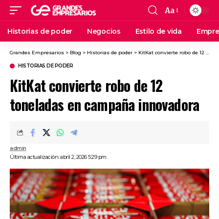
Aa
Historias de poder
Negocios
Estilo de vida
Empre
Grandes Empresarios
>
Blog
>
Historias de poder
>
KitKat convierte robo de 12 toneladas en campaña innovadora
HISTORIAS DE PODER
KitKat convierte robo de 12
toneladas en campaña innovadora
admin
Última actualización: abril 2, 2026 5:29 pm