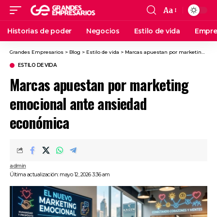
Aa
Historias de poder
Negocios
Estilo de vida
Empre
Grandes Empresarios
>
Blog
>
Estilo de vida
>
Marcas apuestan por marketing emocional ante ansiedad económica
ESTILO DE VIDA
Marcas apuestan por marketing
emocional ante ansiedad
económica
admin
Última actualización: mayo 12, 2026 3:36 am