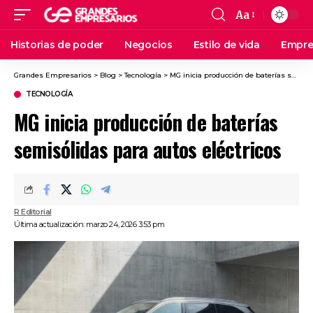
Aa
Historias de poder
Negocios
Estilo de vida
Empre
Grandes Empresarios
>
Blog
>
Tecnología
>
MG inicia producción de baterías semisólidas para autos eléctricos
TECNOLOGÍA
MG inicia producción de baterías
semisólidas para autos eléctricos
R Editorial
Última actualización: marzo 24, 2026 3:53 pm