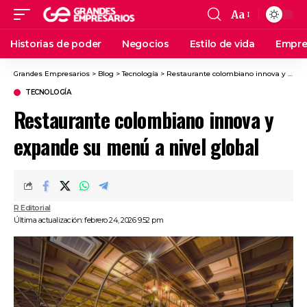
Aa
Historias de poder
Negocios
Estilo de vida
Empre
Grandes Empresarios
>
Blog
>
Tecnología
>
Restaurante colombiano innova y expande su menú a nivel global
TECNOLOGÍA
Restaurante colombiano innova y
expande su menú a nivel global
R Editorial
Última actualización: febrero 24, 2026 9:52 pm