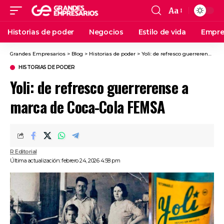
Aa
Historias de poder
Negocios
Estilo de vida
Empre
Grandes Empresarios
>
Blog
>
Historias de poder
>
Yoli: de refresco guerrerense a marca de Coca-Cola FEMSA
HISTORIAS DE PODER
Yoli: de refresco guerrerense a
marca de Coca-Cola FEMSA
R Editorial
Última actualización: febrero 24, 2026 4:58 pm