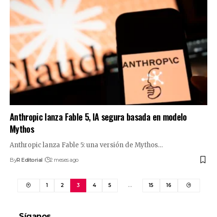
Anthropic lanza Fable 5, IA segura basada en modelo
Mythos
Anthropic lanza Fable 5: una versión de Mythos…
By
R Editorial
2 meses ago
1
2
3
4
5
…
15
16
Síganos