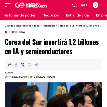
Aa
Historias de poder
Negocios
Estilo de vida
Empre
Grandes Empresarios
>
Blog
>
Tecnología
>
Corea del Sur invertirá 1.2 billones en IA y semiconductores
TECNOLOGÍA
Corea del Sur invertirá 1.2 billones
en IA y semiconductores
admin
Última actualización: junio 30, 2026 11:49 am