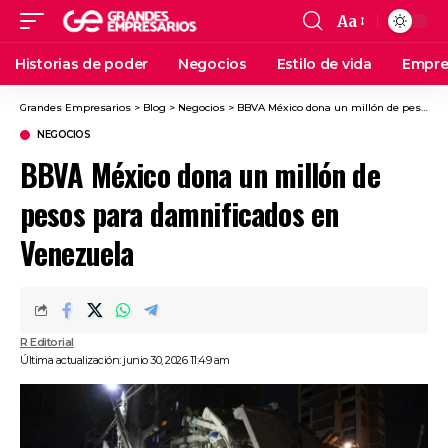
Aa
Historias de poder
Negocios
Estilo de vida
Empre
Grandes Empresarios
>
Blog
>
Negocios
>
BBVA México dona un millón de pesos para damnificados en Venezuela
NEGOCIOS
BBVA México dona un millón de
pesos para damnificados en
Venezuela
R Editorial
Última actualización: junio 30, 2026 11:49 am