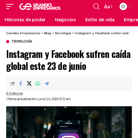
Aa
Historias de poder
Negocios
Estilo de vida
Empre
Grandes Empresarios
>
Blog
>
Tecnología
>
Instagram y Facebook sufren caída global este 23 de junio
TECNOLOGÍA
Instagram y Facebook sufren caída
global este 23 de junio
R Editorial
Última actualización: junio 24, 2026 12:12 am